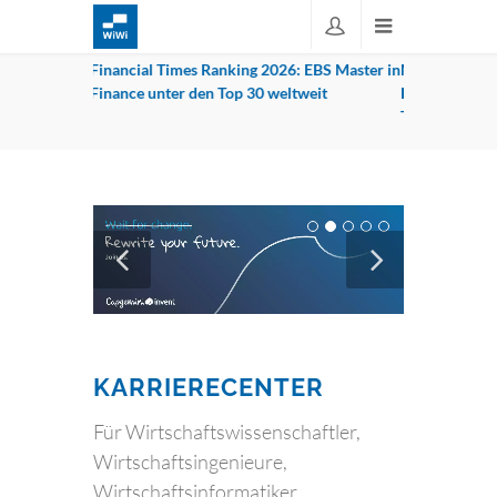
WIWI-NEWS
EBS Master in
MCI und Hilti Austria besiegeln
Umfangreiche
eit
Partnerschaft für Smart Building
Studienintere
Technologies
KARRIERECENTER
Für Wirtschaftswissenschaftler,
Wirtschaftsingenieure,
Wirtschaftsinformatiker,