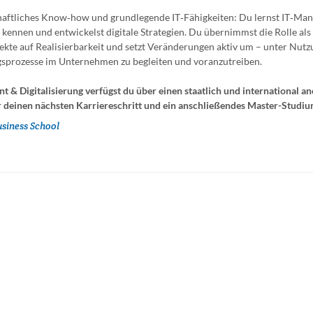
chaftliches Know‑how und grundlegende IT‑Fähigkeiten: Du lernst IT‑Ma
ennen und entwickelst digitale Strategien. Du übernimmst die Rolle als
ekte auf Realisierbarkeit und setzt Veränderungen aktiv um – unter Nutz
ngsprozesse im Unternehmen zu begleiten und voranzutreiben.
t & Digitalisierung verfügst du über einen staatlich und international a
 deinen nächsten Karriereschritt und ein anschließendes Master-Studiu
usiness School