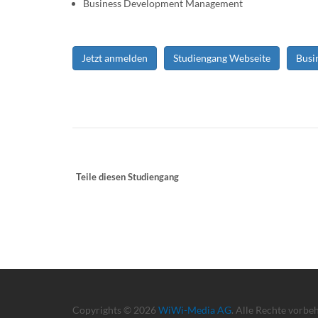
Business Development Management
Jetzt anmelden
Studiengang Webseite
Busi
Teile diesen Studiengang
Copyrights © 2026
WiWi-Media AG
. Alle Rechte vorbe