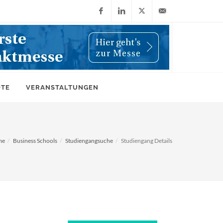
Facebook
LinkedIn
X
info@wiwi-
(Twitter)
online.de
OTE
VERANSTALTUNGEN
me
Business Schools
Studiengangsuche
Studiengang Details