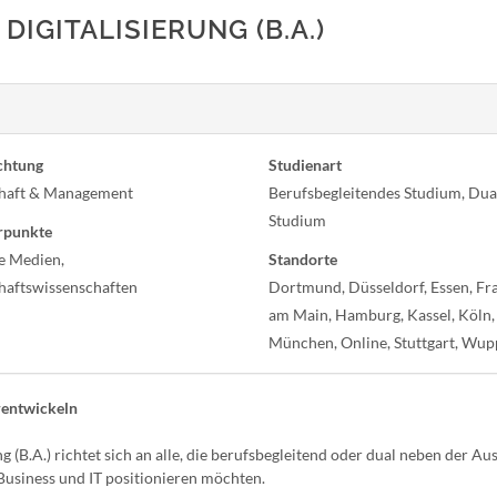
IGITALISIERUNG (B.A.)
chtung
Studienart
haft & Management
Berufsbegleitendes Studium, Dua
Studium
rpunkte
le Medien,
Standorte
haftswissenschaften
Dortmund, Düsseldorf, Essen, Fr
am Main, Hamburg, Kassel, Köln,
München, Online, Stuttgart, Wup
erentwickeln
B.A.) richtet sich an alle, die berufsbegleitend oder dual neben der Au
 Business und IT positionieren möchten.