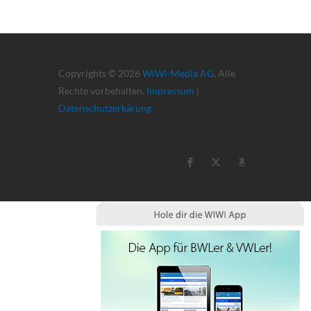
Copyrights © 2026
WiWi-Media AG
. Alle
Rechte vorbehalten.
Impressum
|
Datenschutzerkärung