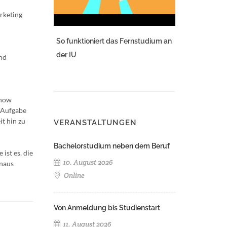
rketing
So funktioniert das Fernstudium an
der IU
und
-how
e Aufgabe
t hin zu
VERANSTALTUNGEN
Bachelorstudium neben dem Beruf
ist es, die
10. August 2026
inaus
Online
Von Anmeldung bis Studienstart
11. August 2026