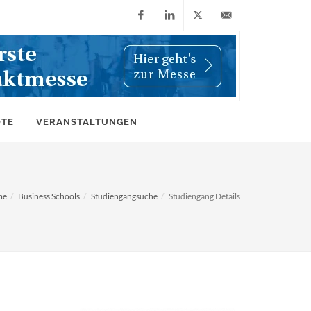
Facebook
LinkedIn
X
info@wiwi-
(Twitter)
online.de
OTE
VERANSTALTUNGEN
me
Business Schools
Studiengangsuche
Studiengang Details