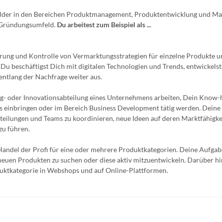
felder in den Bereichen Produktmanagement, Produktentwicklung und Ma
m Gründungsumfeld.
Du arbeitest zum Beispiel als ...
erung und Kontrolle von Vermarktungsstrategien für einzelne Produkte 
 Du beschäftigst Dich mit digitalen Technologien und Trends, entwickelst
entlang der Nachfrage weiter aus.
ng- oder Innovationsabteilung eines Unternehmens arbeiten, Dein Know
ms einbringen oder im Bereich Business Development tätig werden. Dein
bteilungen und Teams zu koordinieren, neue Ideen auf deren Marktfähigkei
zu führen.
ndel der Profi für eine oder mehrere Produktkategorien. Deine Aufgabe 
 neuen Produkten zu suchen oder diese aktiv mitzuentwickeln. Darüber h
ktkategorie in Webshops und auf Online-Plattformen.