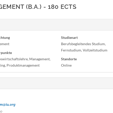
ENT (B.A.) - 180 ECTS
chtung
Studienart
ement
Berufsbegleitendes Studium,
Fernstudium, Vollzeitstudium
rpunkte
bswirtschaftslehre, Management,
Standorte
ing, Produktmanagement
Online
um@iu.org
00