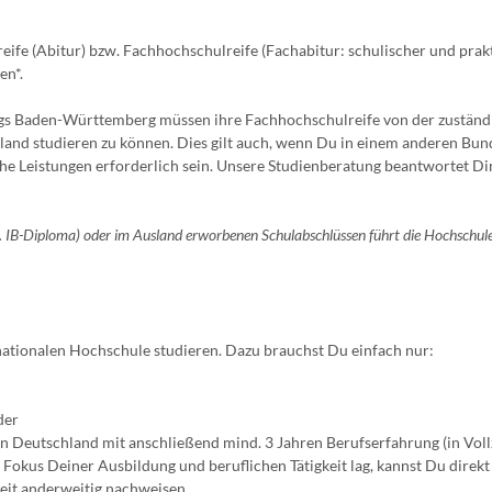
ife (Abitur) bzw. Fachhochschulreife (Fachabitur: schulischer und prak
en*.
egs Baden-Württemberg müssen ihre Fachhochschulreife von der zuständ
land studieren zu können. Dies gilt auch, wenn Du in einem anderen Bun
he Leistungen erforderlich sein. Unsere Studienberatung beantwortet Di
B. IB-Diploma) oder im Ausland erworbenen Schulabschlüssen führt die Hochschule
nationalen Hochschule studieren. Dazu brauchst Du einfach nur:
der
n Deutschland mit anschließend mind. 3 Jahren Berufserfahrung (in Vollz
okus Deiner Ausbildung und beruflichen Tätigkeit lag, kannst Du direkt
eit anderweitig nachweisen.