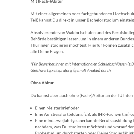
Mit (Fach-)Abitur
Mit einer allgemeinen oder fachgebundenen Hochschulre
Teil) kannst Du direkt in unser Bachelorstudium einsteig
Absolvierende von Waldorfschulen und des Berufskoll
Behörde bestätigen lassen, um in einem anderen Bundes
Thüringen studieren möchtest. Hierfür können zusätzlic
alle Deine Fragen.
*Für Bewerber:innen mit internationalen Schulabschlüssen (z.
Gleichwertigkeitsprüfung (gemäß Anabin) durch.
Ohne Abitur
Du kannst aber auch ohne (Fach-)Abitur an der IU Inter
Einen Meisterbrief oder
Eine Aufstiegsfortbildung (z.B. als IHK-Fachwirt:in) o
Eine mind. zweijährige anerkannte Berufsausbildung i
nachdem, was Du studieren möchtest und worauf der F
Probestudium durchstarten oder Deine Studierfähigk