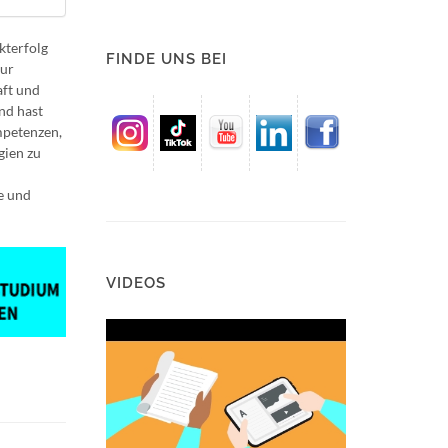
kterfolg
FINDE UNS BEI
zur
aft und
nd hast
mpetenzen,
gien zu
e und
VIDEOS