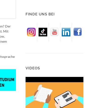
FINDE UNS BEI
gen? Der
t. Mit
how,
einem
htssprache
VIDEOS