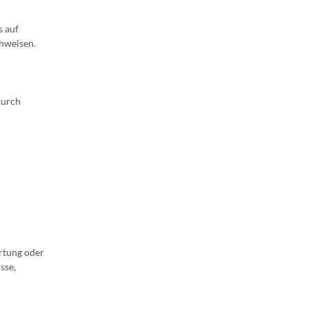
s auf
chweisen.
durch
rtung oder
sse,