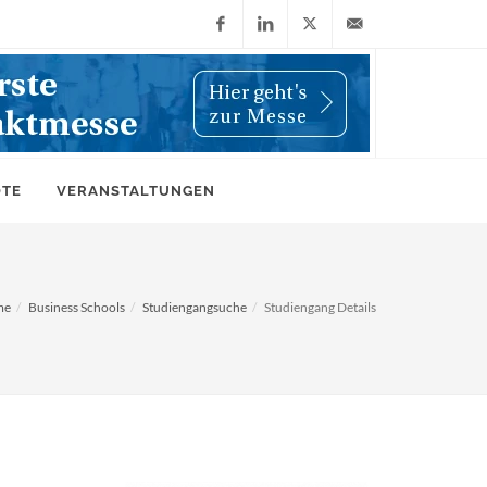
Facebook
LinkedIn
X
info@wiwi-
(Twitter)
online.de
OTE
VERANSTALTUNGEN
me
Business Schools
Studiengangsuche
Studiengang Details