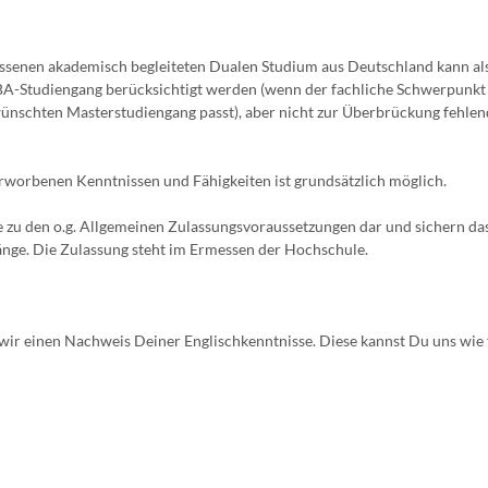
ossenen akademisch begleiteten Dualen Studium aus Deutschland kann al
BA-Studiengang berücksichtigt werden (wenn der fachliche Schwerpunkt
ünschten Masterstudiengang passt), aber nicht zur Überbrückung fehle
orbenen Kenntnissen und Fähigkeiten ist grundsätzlich möglich.
le zu den o.g. Allgemeinen Zulassungsvoraussetzungen dar und sichern da
änge. Die Zulassung steht im Ermessen der Hochschule.
ir einen Nachweis Deiner Englischkenntnisse. Diese kannst Du uns wie 