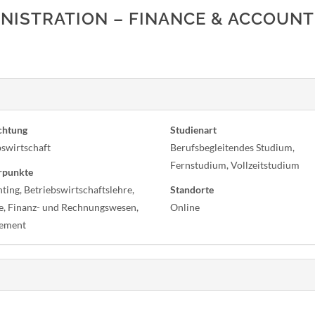
NISTRATION – FINANCE & ACCOUNT
chtung
Studienart
bswirtschaft
Berufsbegleitendes Studium,
Fernstudium, Vollzeitstudium
rpunkte
ting, Betriebswirtschaftslehre,
Standorte
e, Finanz- und Rechnungswesen,
Online
ement