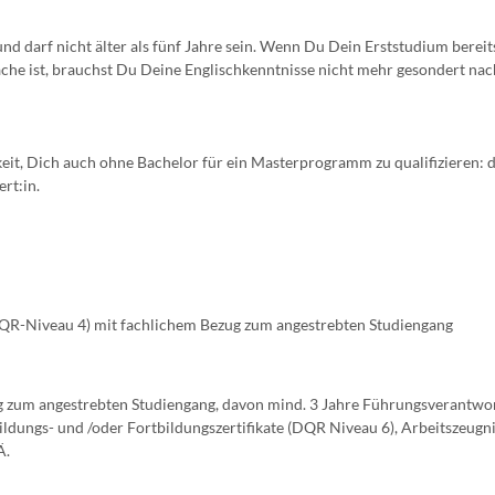
d darf nicht älter als fünf Jahre sein. Wenn Du Dein Erststudium bereit
ache ist, brauchst Du Deine Englischkenntnisse nicht mehr gesondert na
it, Dich auch ohne Bachelor für ein Masterprogramm zu qualifizieren: 
rt:in.
DQR-Niveau 4) mit fachlichem Bezug zum angestrebten Studiengang
g zum angestrebten Studiengang, davon mind. 3 Jahre Führungsverantwo
ildungs- und /oder Fortbildungszertifikate (DQR Niveau 6), Arbeitszeugni
Ä.