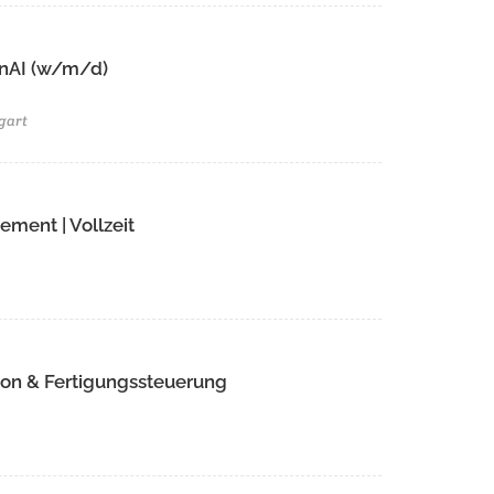
GenAI (w/m/d)
gart
ment | Vollzeit
ion & Fertigungssteuerung