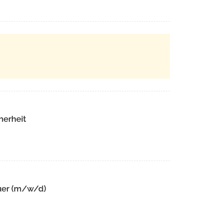
herheit
uer (m/w/d)