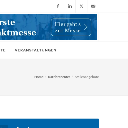
Facebook
LinkedIn
X
info@wiwi-
(Twitter)
online.de
OTE
VERANSTALTUNGEN
Home
Karrierecenter
Stellenangebote