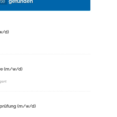
te
gefunden
w/d)
e (m/w/d)​ ​
gart
tsprüfung (m/w/d)