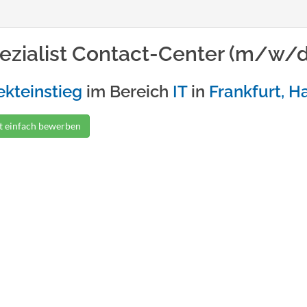
ezialist Contact-Center (m/w/d
ekteinstieg
im Bereich
IT
in
Frankfurt, H
zt einfach bewerben