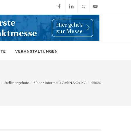
Facebook
LinkedIn
X
info@wiwi-
(Twitter)
online.de
OTE
VERANSTALTUNGEN
Stellenangebote
Finanz Informatik GmbH & Co. KG
45620