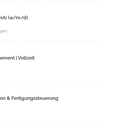
GenAI (w/m/d)
gart
ment | Vollzeit
ion & Fertigungssteuerung