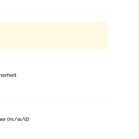
herheit
uer (m/w/d)