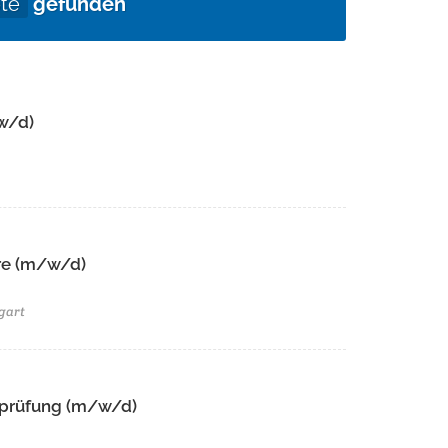
te
gefunden
w/d)
e (m/w/d)​ ​
gart
tsprüfung (m/w/d)