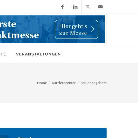
Facebook
LinkedIn
X
info@wiwi-
(Twitter)
online.de
OTE
VERANSTALTUNGEN
Home
Karrierecenter
Stellenangebote