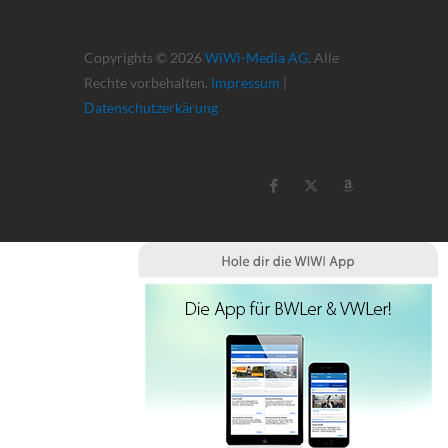
Copyrights © 2026
WiWi-Media AG
. Alle
Rechte vorbehalten.
Impressum
|
Datenschutzerkärung