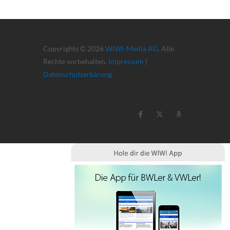
Copyrights © 2026
WiWi-Media AG
. Alle
Rechte vorbehalten.
Impressum
|
Datenschutzerkärung