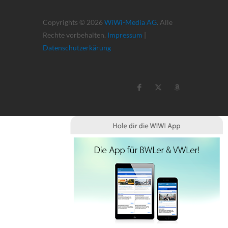
Copyrights © 2026
WiWi-Media AG
. Alle
Rechte vorbehalten.
Impressum
|
Datenschutzerkärung