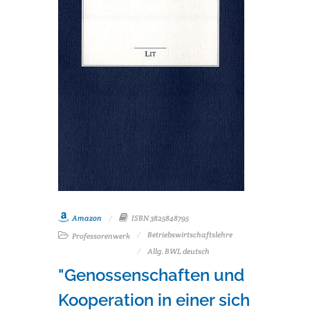
Amazon
ISBN 3825848795
Betriebswirtschaftslehre
Professorenwerk
Allg. BWL deutsch
"Genossenschaften und
Kooperation in einer sich