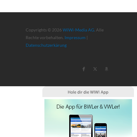
Copyrights © 2026
WiWi-Media AG
. Alle
Rechte vorbehalten.
Impressum
|
Datenschutzerkärung