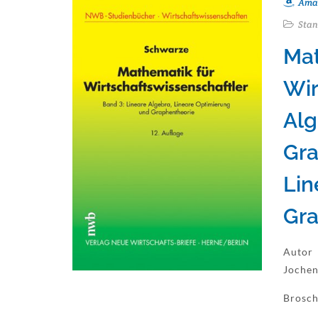
Ama
Stan
Mat
Wir
Alg
Gra
Lin
Gra
Autor
Jochen
Brosch