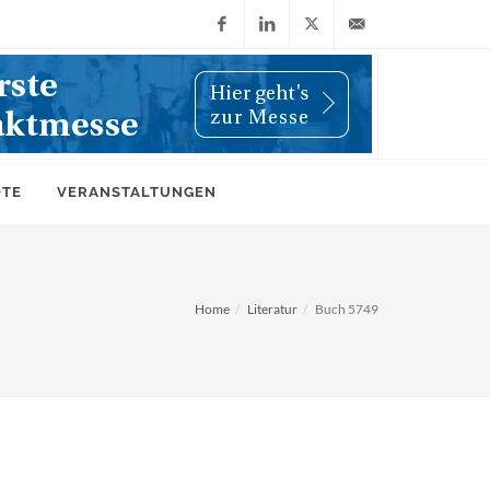
Facebook
LinkedIn
X
info@wiwi-
(Twitter)
online.de
OTE
VERANSTALTUNGEN
Home
Literatur
Buch 5749