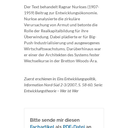
Der Text behandelt Ragnar Nurkses (1907-
1959) Beitrag zur Entwicklungsökonomie.
Nurkse analysierte die zirkuläre
Verursachung von Armut und betonte die
Rolle der Realkapitalbildung für ihre
Überwindung. Dabei plädierte er für Big-
Push-Industrialisierung und ausgewogenes
Wirtschaftswachstums. Darüberhinaus war
er einer der Architekten des Systems fester
Wechselkurse in der Bretton-Woods-Ära.
Zuerst erschienen in: Eins Entwicklungspolitik,
Information Nord-Süd 2-3/2007, S. 58-60. Serie:
Entwicklungstheorie – Wer ist Wer
Bitte sende mir diesen
Fachartikel
als
PDF-Datei
an