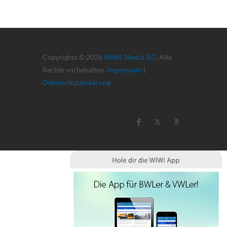
Copyrights © 2026
WiWi-Media AG
. Alle
Rechte vorbehalten.
Impressum
|
Datenschutzerkärung