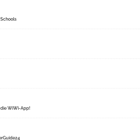
 Schools
r die WiWi-App!
eerGuide24