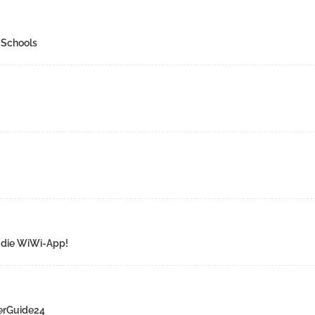
 Schools
r die WiWi-App!
eerGuide24