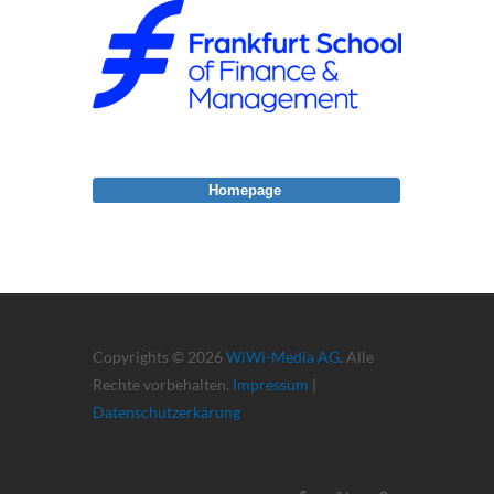
Homepage
Copyrights © 2026
WiWi-Media AG
. Alle
Rechte vorbehalten.
Impressum
|
Datenschutzerkärung