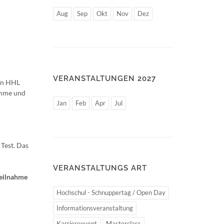
Aug
Sep
Okt
Nov
Dez
VERANSTALTUNGEN 2027
den HHL
amme und
Jan
Feb
Apr
Jul
Test. Das
VERANSTALTUNGS ART
Teilnahme
Hochschul - Schnuppertag / Open Day
Informationsveranstaltung
Karriereevent
Masterclass