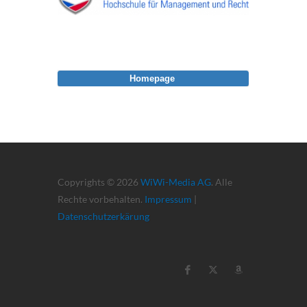
Homepage
Copyrights © 2026
WiWi-Media AG
. Alle
Rechte vorbehalten.
Impressum
|
Datenschutzerkärung