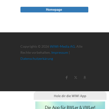
Homepage
Copyrights © 2026
WiWi-Media AG
. Alle
Rechte vorbehalten.
Impressum
|
Datenschutzerkärung