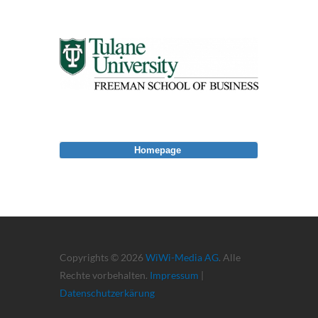
Homepage
Copyrights © 2026
WiWi-Media AG
. Alle
Rechte vorbehalten.
Impressum
|
Datenschutzerkärung