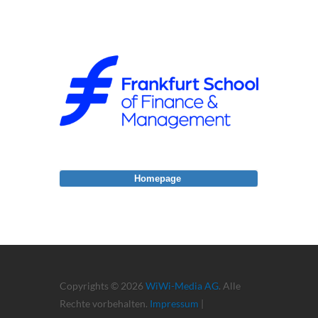
Homepage
Copyrights © 2026
WiWi-Media AG
. Alle
Rechte vorbehalten.
Impressum
|