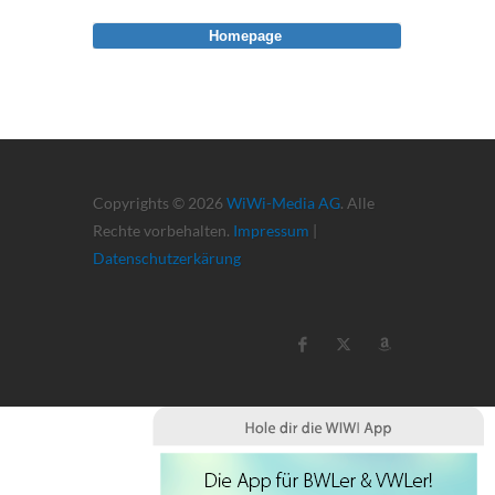
Homepage
Copyrights © 2026
WiWi-Media AG
. Alle
Rechte vorbehalten.
Impressum
|
Datenschutzerkärung