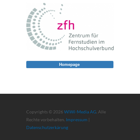
Homepage
Copyrights © 2026
WiWi-Media AG
. Alle
Rechte vorbehalten.
Impressum
|
Datenschutzerkärung