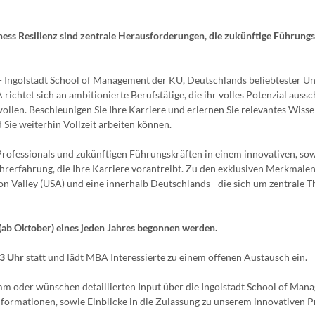
ness Resilienz sind zentrale Herausforderungen, die zukünftige Führungs
 Ingolstadt School of Management der KU, Deutschlands beliebtester Un
richtet sich an ambitionierte Berufstätige, die ihr volles Potenzial auss
llen. Beschleunigen Sie Ihre Karriere und erlernen Sie relevantes Wiss
 Sie weiterhin Vollzeit arbeiten können.
rofessionals und zukünftigen Führungskräften in einem innovativen, so
hrerfahrung, die Ihre Karriere vorantreibt. Zu den exklusiven Merkmalen
on Valley (USA) und eine innerhalb Deutschlands - die sich um zentrale 
ab Oktober) eines jeden Jahres begonnen werden.
13 Uhr
statt und lädt MBA Interessierte zu einem offenen Austausch ein.
 oder wünschen detaillierten Input über die Ingolstadt School of Man
 Informationen, sowie Einblicke in die Zulassung zu unserem innovativen