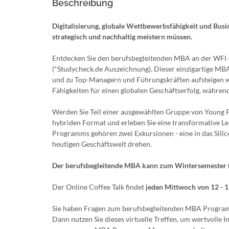
Beschreibung
Digitalisierung, globale Wettbewerbsfähigkeit und Busi
strategisch und nachhaltig meistern müssen.
Entdecken Sie den berufsbegleitenden MBA an der WFI -
(*Studycheck.de Auszeichnung). Dieser einzigartige MBA 
und zu Top-Managern und Führungskräften aufsteigen wo
Fähigkeiten für einen globalen Geschäftserfolg, während
Werden Sie Teil einer ausgewählten Gruppe von Young P
hybriden Format und erleben Sie eine transformative Le
Programms gehören zwei Exkursionen - eine in das Silic
heutigen Geschäftswelt drehen.
Der berufsbegleitende MBA kann zum Wintersemester (
Der Online Coffee Talk findet
jeden Mittwoch von 12 - 
Sie haben Fragen zum berufsbegleitenden MBA Programm
Dann nutzen Sie dieses virtuelle Treffen, um wertvolle