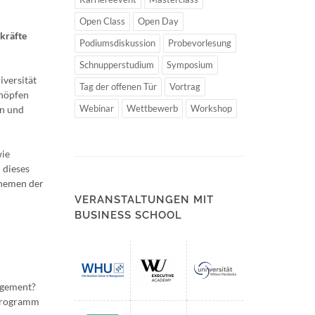
Open Class
Open Day
kräfte
Podiumsdiskussion
Probevorlesung
Schnupperstudium
Symposium
iversität
Tag der offenen Tür
Vortrag
chöpfen
Webinar
Wettbewerb
Workshop
en und
wie
 dieses
Themen der
VERANSTALTUNGEN MIT
BUSINESS SCHOOL
agement?
 Programm