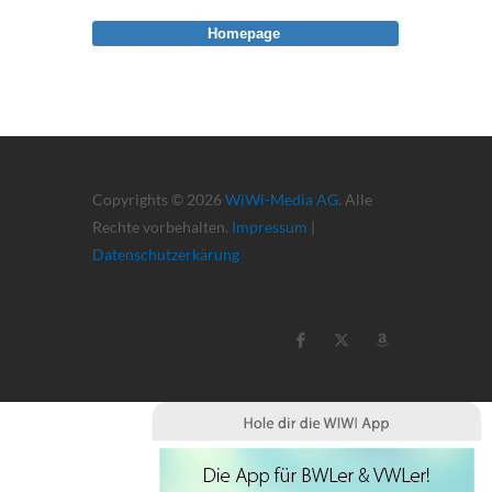
Homepage
Copyrights © 2026
WiWi-Media AG
. Alle
Rechte vorbehalten.
Impressum
|
Datenschutzerkärung