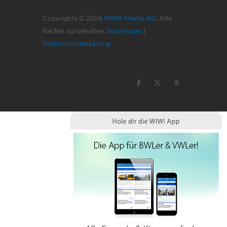
Copyrights © 2026
WiWi-Media AG
. Alle
Rechte vorbehalten.
Impressum
|
Datenschutzerkärung