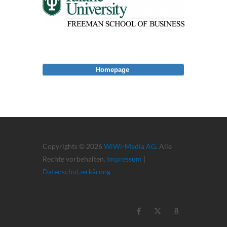
Homepage
Copyrights © 2026
WiWi-Media AG
. Alle
Rechte vorbehalten.
Impressum
|
Datenschutzerkärung