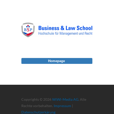
Homepage
Copyrights © 2026
WiWi-Media AG
. Alle
Rechte vorbehalten.
Impressum
|
Datenschutzerkärung