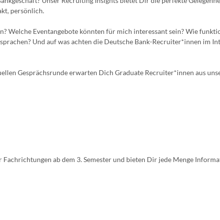
Bankgeschäft? Unser Recruiting Insights bietet Dir die perfekte Gelegenhe
kt, persönlich.
? Welche Eventangebote könnten für mich interessant sein? Wie funktio
sprachen? Und auf was achten die Deutsche Bank-Recruiter*innen im In
irtuellen Gesprächsrunde erwarten Dich Graduate Recruiter*innen aus uns
ler Fachrichtungen ab dem 3. Semester und bieten Dir jede Menge Informa