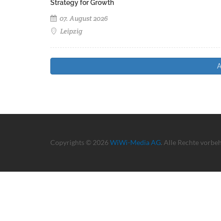
Strategy for Growth
07. August 2026
Leipzig
A
Copyrights © 2026
WiWi-Media AG
. Alle Rechte vorbe