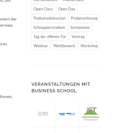
it, um
Open Class
Open Day
Podiumsdiskussion
Probevorlesung
niert der
terview
Schnupperstudium
Symposium
Tag der offenen Tür
Vortrag
eren
Webinar
Wettbewerb
Workshop
VERANSTALTUNGEN MIT
BUSINESS SCHOOL
tionen,