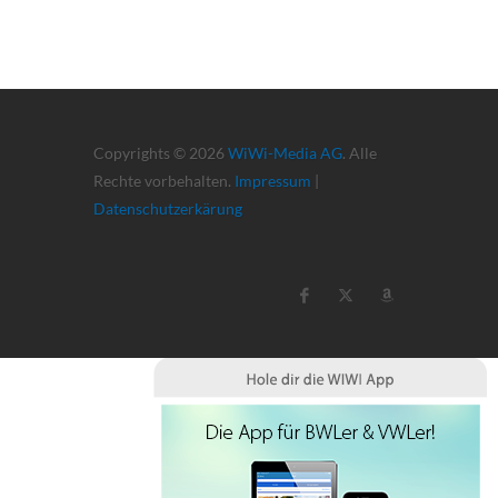
Copyrights © 2026
WiWi-Media AG
. Alle
Rechte vorbehalten.
Impressum
|
Datenschutzerkärung