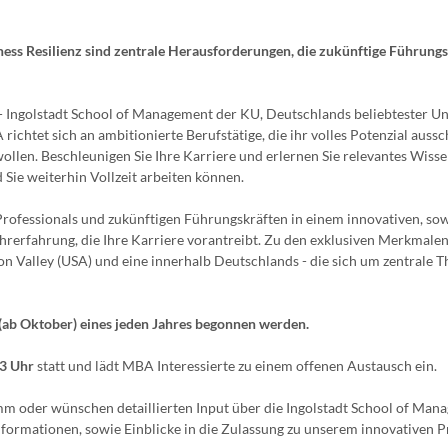
ness Resilienz sind zentrale Herausforderungen, die zukünftige Führungs
 Ingolstadt School of Management der KU, Deutschlands beliebtester Un
richtet sich an ambitionierte Berufstätige, die ihr volles Potenzial auss
llen. Beschleunigen Sie Ihre Karriere und erlernen Sie relevantes Wiss
 Sie weiterhin Vollzeit arbeiten können.
rofessionals und zukünftigen Führungskräften in einem innovativen, so
hrerfahrung, die Ihre Karriere vorantreibt. Zu den exklusiven Merkmalen
on Valley (USA) und eine innerhalb Deutschlands - die sich um zentrale 
ab Oktober) eines jeden Jahres begonnen werden.
13 Uhr
statt und lädt MBA Interessierte zu einem offenen Austausch ein.
 oder wünschen detaillierten Input über die Ingolstadt School of Man
 Informationen, sowie Einblicke in die Zulassung zu unserem innovativen