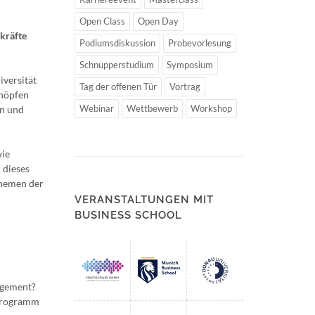
Open Class
Open Day
kräfte
Podiumsdiskussion
Probevorlesung
Schnupperstudium
Symposium
iversität
Tag der offenen Tür
Vortrag
chöpfen
Webinar
Wettbewerb
Workshop
en und
wie
 dieses
Themen der
VERANSTALTUNGEN MIT
BUSINESS SCHOOL
agement?
 Programm