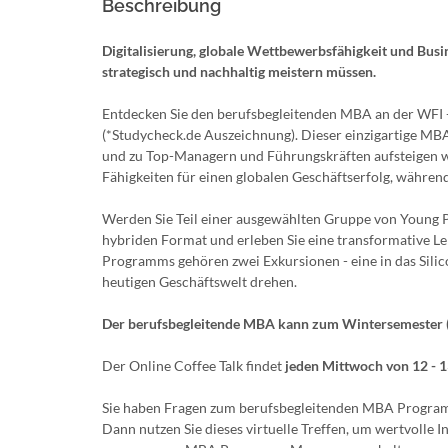
Beschreibung
Digitalisierung, globale Wettbewerbsfähigkeit und Busi
strategisch und nachhaltig meistern müssen.
Entdecken Sie den berufsbegleitenden MBA an der WFI -
(*Studycheck.de Auszeichnung). Dieser einzigartige MBA 
und zu Top-Managern und Führungskräften aufsteigen wo
Fähigkeiten für einen globalen Geschäftserfolg, während
Werden Sie Teil einer ausgewählten Gruppe von Young P
hybriden Format und erleben Sie eine transformative Le
Programms gehören zwei Exkursionen - eine in das Silic
heutigen Geschäftswelt drehen.
Der berufsbegleitende MBA kann zum Wintersemester (
Der Online Coffee Talk findet
jeden Mittwoch von 12 - 
Sie haben Fragen zum berufsbegleitenden MBA Programm
Dann nutzen Sie dieses virtuelle Treffen, um wertvolle