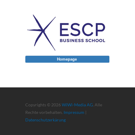
Homepage
Copyrights © 2026
WiWi-Media AG
. Alle
Rechte vorbehalten.
Impressum
|
Datenschutzerkärung