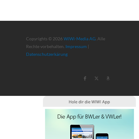
Copyrights © 2026
WiWi-Media AG
. Alle
Rechte vorbehalten.
Impressum
|
Datenschutzerkärung