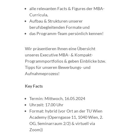
alle relevanten Facts & Figures der MBA-
Curricula,
Aufbau & Strukturen unserer
berufsbegleitenden Formate und
das Programm-Team persönlich kennen!
Wir präsentieren Ihnen eine Übersicht
unseres Executive MBA- & Kompakt-
Programmportfolios & geben Einblicke bzw.
Tipps für unseren Bewerbungs- und
Aufnahmeprozess!
Key Facts
Termin: Mittwoch, 16.05.2024
Uhrzeit: 17.00 Uhr
Format: hybrid (vor Ort an der TU Wien
Academy (Operngasse 11, 1040 Wien, 2.
OG, Seminarraum 2/2) & virtuell via
Zoom))