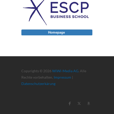
Homepage
Copyrights © 2026
WiWi-Media AG
. Alle
Rechte vorbehalten.
Impressum
|
Datenschutzerkärung