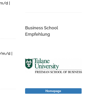
/m/d |
Business School
Empfehlung
f/m/d |
Homepage