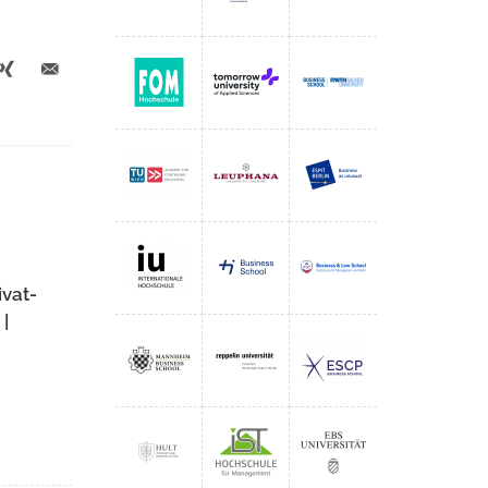
ivat-
|