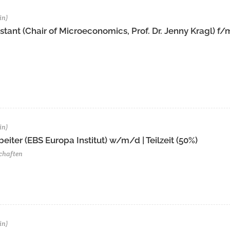
in)
tant (Chair of Microeconomics, Prof. Dr. Jenny Kragl) f/
in)
eiter (EBS Europa Institut) w/m/d | Teilzeit (50%)
chaften
in)