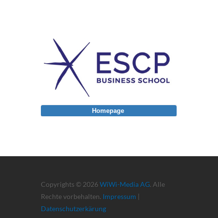
Homepage
Copyrights © 2026
WiWi-Media AG
. Alle
Rechte vorbehalten.
Impressum
|
Datenschutzerkärung