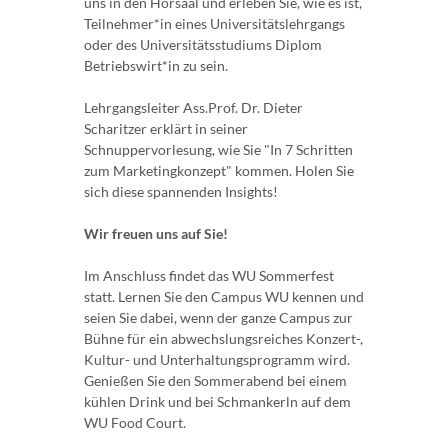
uns in den Hörsaal und erleben Sie, wie es ist,
Teilnehmer*in eines Universitätslehrgangs
oder des Universitätsstudiums Diplom
Betriebswirt*in zu sein.
Lehrgangsleiter Ass.Prof. Dr. Dieter
Scharitzer erklärt in seiner
Schnuppervorlesung, wie Sie "In 7 Schritten
zum Marketingkonzept" kommen. Holen Sie
sich diese spannenden Insights!
Wir freuen uns auf Sie!
Im Anschluss findet das WU Sommerfest
statt. Lernen Sie den Campus WU kennen und
seien Sie dabei, wenn der ganze Campus zur
Bühne für ein abwechs­­lungs­­­rei­ches Konzert-,
Kultur- und Unter­hal­­tungs­­­pro­gramm wird.
Genießen Sie den Sommer­a­bend bei einem
kühlen Drink und bei Schman­kerln auf dem
WU Food Court.