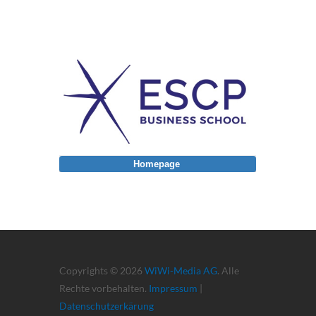
Homepage
Copyrights © 2026
WiWi-Media AG
. Alle
Rechte vorbehalten.
Impressum
|
Datenschutzerkärung