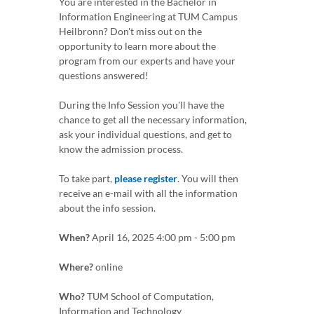
You are interested in the Bachelor in
Information Engineering at TUM Campus
Heilbronn? Don't miss out on the
opportunity to learn more about the
program from our experts and have your
questions answered!
During the Info Session you'll have the
chance to get all the necessary information,
ask your individual questions, and get to
know the admission process.
To take part,
please register
. You will then
receive an e-mail with all the information
about the info session.
When?
April 16, 2025 4:00 pm - 5:00 pm
Where?
online
Who?
TUM School of Computation,
Information and Technology