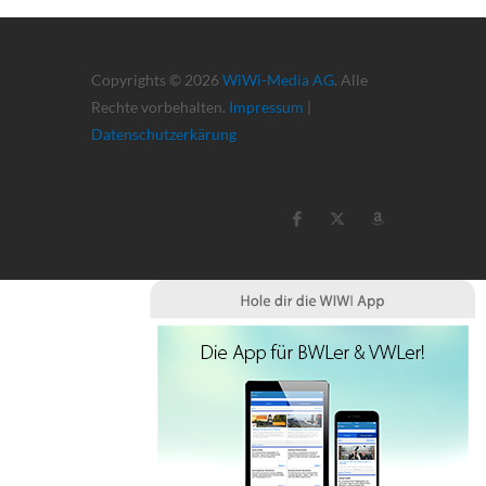
Copyrights © 2026
WiWi-Media AG
. Alle
Rechte vorbehalten.
Impressum
|
Datenschutzerkärung