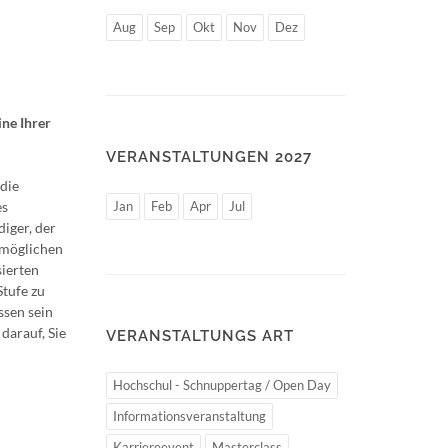
Aug
Sep
Okt
Nov
Dez
ine Ihrer
VERANSTALTUNGEN 2027
die
es
Jan
Feb
Apr
Jul
iger, der
 möglichen
sierten
Stufe zu
ssen sein
darauf, Sie
VERANSTALTUNGS ART
Hochschul - Schnuppertag / Open Day
Informationsveranstaltung
Karriereevent
Masterclass