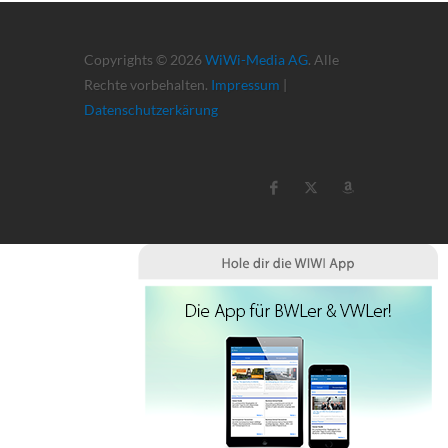
Copyrights © 2026
WiWi-Media AG
. Alle
Rechte vorbehalten.
Impressum
|
Datenschutzerkärung