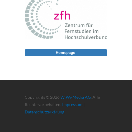
Homepage
Copyrights © 2026
WiWi-Media AG
. Alle
Rechte vorbehalten.
Impressum
|
Datenschutzerkärung