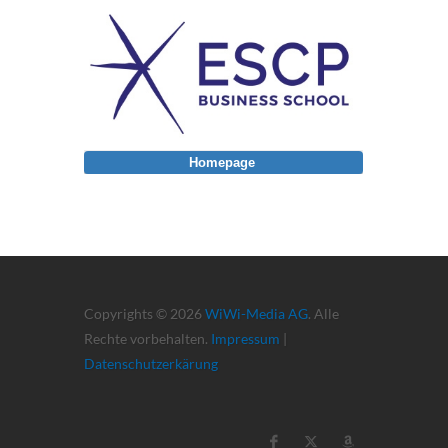
Homepage
Copyrights © 2026
WiWi-Media AG
. Alle
Rechte vorbehalten.
Impressum
|
Datenschutzerkärung