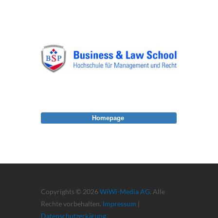
Homepage
Copyrights © 2026
WiWi-Media AG
. Alle
Rechte vorbehalten.
Impressum
|
Datenschutzerkärung