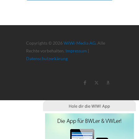
Copyrights © 2026
WiWi-Media AG
. Alle
Rechte vorbehalten.
Impressum
|
Datenschutzerkärung