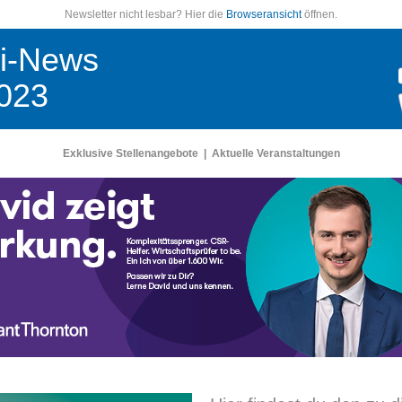
Newsletter nicht lesbar? Hier die
Browseransicht
öffnen.
i-News
023
Exklusive Stellenangebote
|
Aktuelle Veranstaltungen