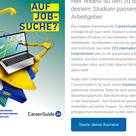
Hier findest du den zu d
deinem Studium passe
Arbeitgeber
Das digitale Karriereportal
CareerGuid
ermöglicht dir nach dem Studium schne
perfekten Einstieg ins Berufsleben: Mit 
detaillierten Suchfunktion kannst du ga
und individuell aus über
220 internatio
Unternehmen
den zu dir passenden Ar
wählen. Auf den Unternehmerportraits 
relevanten Infos und Links übersichtlich
gebündelt.
Außer den Unternehmensportraits biete
CareerGuide24 dir auch einen
Karrier
zahlreiche nützliche Tipps für dich para
Bewerbungsphase, Berufseinstieg oder 
in der Arbeitswelt - hier findest du garant
Antworten auf deine Fragen. So steht 
erfolgreichen Karrierestart nichts mehr
Starte deine Karriere