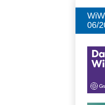
WiW
06/2