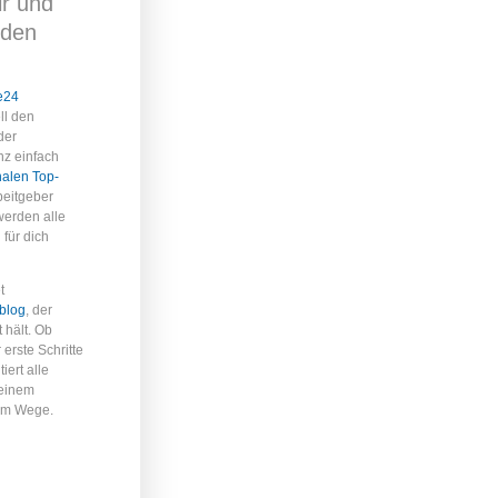
ir und
nden
e24
ll den
der
nz einfach
nalen Top-
beitgeber
werden alle
 für dich
t
eblog
, der
t hält. Ob
erste Schritte
iert alle
deinem
 im Wege.