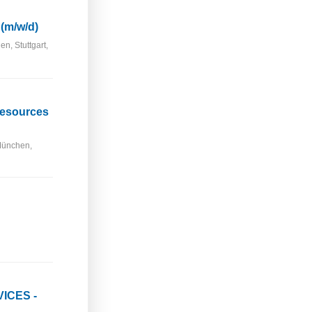
 (m/w/d)
n, Stuttgart,
Resources
 München,
ICES -