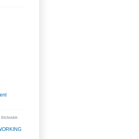
ent
 Eichstätt-
 WORKING