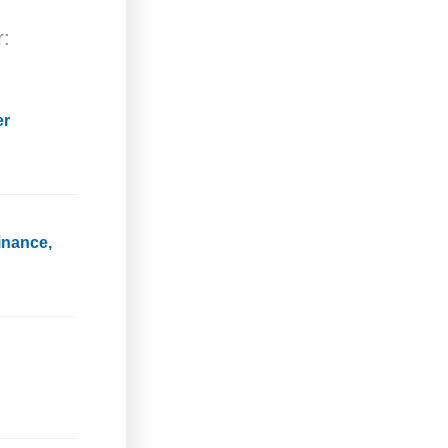
r:
er
inance,