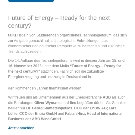
Future of Energy – Ready for the next
century?
talKIT
ist ein von Studierenden organisiertes Technologieforum, das sich
zur Aufgabe gemacht hat, technologische Entwicklungen aus
ökonomischer und politischer Perspektive zu betrachten und zukünftige
Trends aufzuzeigen.
Die 14. Auflage des Technologieforums wird in diesem Jahr am
15. und
16. November 2023
unter dem Motto
“Future of Energy – Ready for
the next century?”
stattfinden. Fachlich soll die zukünftige
Energieerzeugung und -nutzung in Deutschland in
den kommenden Jahren thematisiert werden.
Wir freuen uns als Unternehmen aus der Energiebranche
ABB
als auch
die Beratungen
Oliver Wyman
und
d-fine
begrüßen dürfen. Als Speaker
heißen wir
Dr. Georg Stamatelopoulos, COO der EnBW AG; Lars
Löhle, CCO der Entrix GmbH
und
Fabian Hinz, Head of International
Business der ABO Wind GmbH
.
Jetzt anmelden